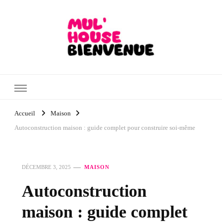
Mul'House Bienvenue
Blog Maison & Jardin
Accueil
Maison
Autoconstruction maison : guide complet pour construire soi-même
DÉCEMBRE 3, 2025
MAISON
Autoconstruction
maison : guide complet