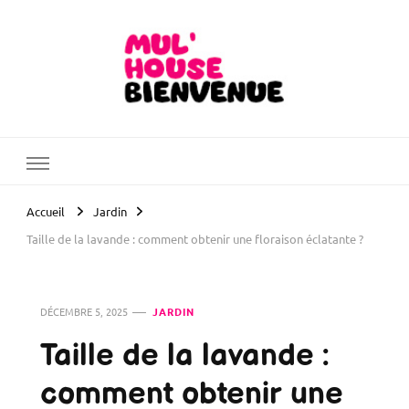
Mul'House Bienvenue
Blog Maison & Jardin
Accueil
Jardin
Taille de la lavande : comment obtenir une floraison éclatante ?
DÉCEMBRE 5, 2025
JARDIN
Taille de la lavande :
comment obtenir une