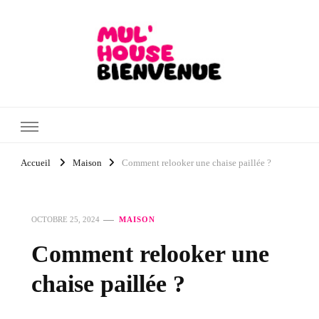
Mul'House Bienvenue
Blog Maison & Jardin
Accueil
Maison
Comment relooker une chaise paillée ?
OCTOBRE 25, 2024
MAISON
Comment relooker une
chaise paillée ?