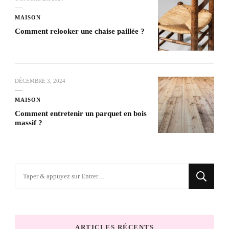
MAISON
Comment relooker une chaise paillée ?
DÉCEMBRE 3, 2024
MAISON
Comment entretenir un parquet en bois
massif ?
Vous
recherchiez
quelque
chose
ARTICLES RÉCENTS