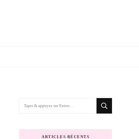
Vous
recherchiez
quelque
chose
ARTICLES RÉCENTS
?