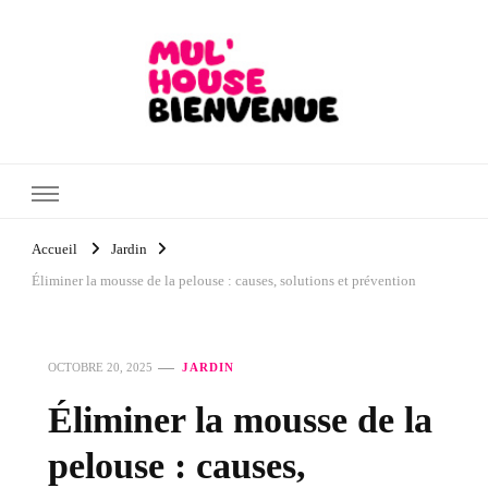
Mul'House Bienvenue
Blog Maison & Jardin
Accueil
Jardin
Éliminer la mousse de la pelouse : causes, solutions et prévention
OCTOBRE 20, 2025
JARDIN
Éliminer la mousse de la
pelouse : causes,