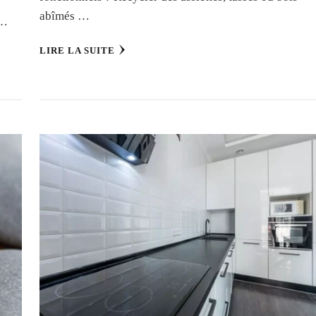
abîmés …
 …
LIRE LA SUITE