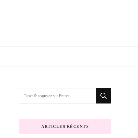
Vous
recherchiez
quelque
chose
ARTICLES RÉCENTS
?